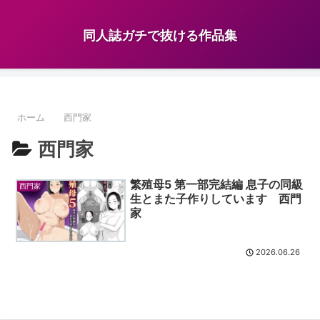
同人誌ガチで抜ける作品集
ホーム
西門家
西門家
繁殖母5 第一部完結編 息子の同級
西門家
生とまた子作りしています 西門
家
2026.06.26